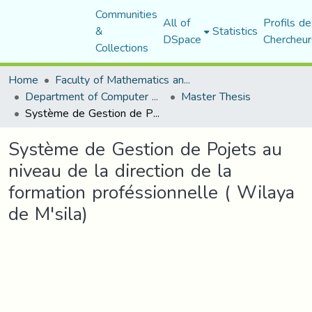
Communities
All of
Profils de
&
Statistics
DSpace
Chercheur
Collections
Home
Faculty of Mathematics and Computer Science
Department of Computer Science
Master Thesis
Système de Gestion de Pojets au niveau de la direction de la formation proféssionnelle ( Wilaya de M'sila)
Système de Gestion de Pojets au
niveau de la direction de la
formation proféssionnelle ( Wilaya
de M'sila)