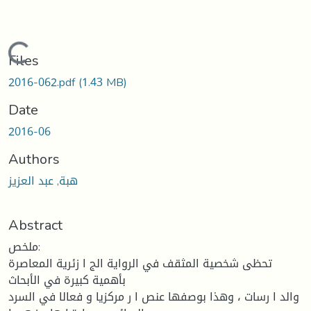
Loading...
Files
2016-062.pdf
(1.43 MB)
Date
2016-06
Authors
هبة, عبد العزيز
Abstract
ملخص:
تحظى شخصیة المثقف في الروایة الج ا زئریة المعاصرة
بأهمیة كبیرة في الأبحاث
والد ا رسات ، وهذا بوصفها عنص ا ر مركزیا و فعالا في السرد