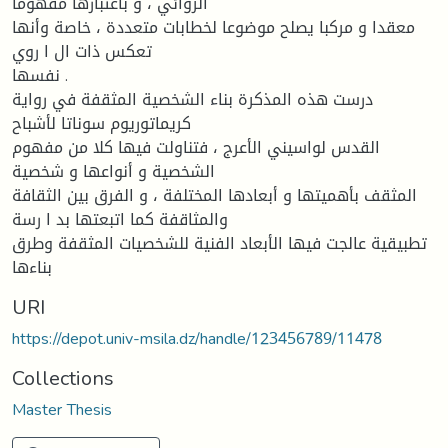
الروائي ، و باعتبارها مفهوما
معقدا و مركبا یصلح موضوعا لخطابات متعددة ، خاصة وأنها
تعكس ذات ال ا روي
نفسها .
درست هذه المذكرة بناء الشخصیة المثقفة في روایة
كریماتوریوم سوناتا لأشباح
القدس لواسیني الأعرج ، فتناولت فیها كلا من مفهوم
الشخصیة و أنواعها و شخصیة
المثقف بأهمیتها و أبعادها المختلفة ، و الفرق بین الثقافة
والمثاقفة كما اتبعتها بد ا رسة
تطبیقیة عالجت فیها الأبعاد الفنیة للشخصیات المثقفة وطرق
بناءها
URI
https://depot.univ-msila.dz/handle/123456789/11478
Collections
Master Thesis