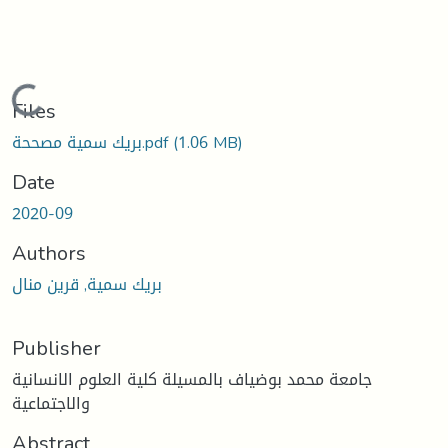
Loading...
Files
(1.06 MB)
بريك سمية مصححة.pdf
Date
2020-09
Authors
بريك سمية, قرين منال
Publisher
جامعة محمد بوضياف بالمسيلة كلية العلوم الانسانية
والاجتماعية
Abstract