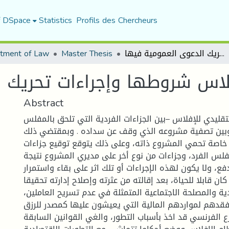
f DSpace
Statistics
Profils des Chercheurs
tment of Law
Master Thesis
جرائم الإفلاس شروطها وإجراءات تحريك الدعوى العمومية فيها
 وإجراءات تحريك الدعوى العم
Abstract
في مفهوم التقليدي للإفلاس –بين الجزاءات الفردية التي
كشخص طبيعي، وبين تصفية مشروعه الذي وقف عن سداد
وضع قواعد وإجراءات خاصة تحمي المشروع ذاته، وعلى ذلك
معينة على المفلس الفرد، وجزاءات من نوع أخر على مديري
التوقف عن الدفع، ولا يكون لهذه الإجراءات أو تلك اثر على
المشروع نفسه متى كان قابلا للحياة، بعد إقالته من عثرته 
للمصلحة الاقتصادية والمصلحة الاجتماعية المتمثلة في عدم
ومن ثم عدم فقدهم لمواردهم المالية التي يعيشون عليها ك
و الملاحظ أن المشرع الفرنسي قد اخذ بأسباب التطور، والغ