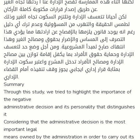
لكنها أثناء هذه الممارسة تفصح الإدارة عنا ا ردتها تجاه الغير
عن طريق إصدار قرارات مكتوبة كاملة الأركان.
لكن أحيانا تتعسف الإدارة وتلتزم السكوت تجاه الغير وذلك
لطمس الحقيقة والتهرب من المسؤولية وعدم ترك أي دليل
رغم انه يوجد قانون يلزمها بالإفصاح عن ارادتها مما يؤدي هذا
التصرف إلى المساس والإضرار بحقوق ومصالح الغير وهذا
انتهاك صارخ لمبدأ المشروعية. ومن أجل وضع حد لتعسف
الإدارة وحماية حقوق الأفراد بما يكفل إقامة توازن بين مصالح
الإدارة ومصالح الأفراد تدخل المشرع واعتبر سكوت الإدارة
بمثابة قرار إداري ايجابي يجوز وقف تنفيذه أمام القضاء
الإداري.
Summary
Through this study, we tried to highlight the importance of
the negative
administrative decision and its personality that distinguishes
it
Considering that the administrative decision is the most
important legal
means owned by the administration in order to carry out its