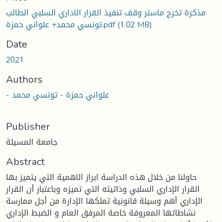
مذكرة تخرج ماستر وقف تنفيذ القرار الاداري السلبي الطالب
تونسي محمد+ علواني حمزة.pdf
(1.02 MB)
Date
2021
Authors
- علواني حمزة - تونسي محمد
Publisher
جامعة المسيلة
Abstract
حاولنا من خلال هذه الدراسة ابراز الاهمية التي يتميز بها
القرار الإداري السلبي وذاتيته التي تميزه وباعتبار أن القرار
الإداري أهم وسيلة قانونية تملكها الإدارة من أجل ممارسة
نشاطاتها المعروفة خاصة المرفق العام و الضبط الإداري