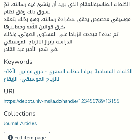
الكلمات المناسبةللمقام الذي يريد أن ينشئ فيه رسالته، ثمّ
يسوق ذلك وفق نظام
موسيقي مخصوص يحقق لهفرادة رسالته، وهو بذلك يتعمّد
خرق قوانين اللّغة ومعاييرها،
فيحدث انزياحا على المستوى الصوتي. ولذلك تم هذه
الدراسة بإبراز الانزياح الموسيقي
في شعر الأمير عبد القادر.
Keywords
الكلمات المفتاحية: بنية الخطاب الشعري - خرق قوانين اللّغة-
الانزياح الموسيقي- الإيقاع
URI
https://depot.univ-msila.dz/handle/123456789/13155
Collections
Journal Articles
Full item page