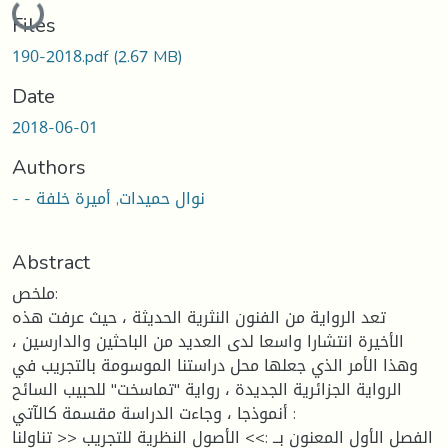
Files
190-2018.pdf
(2.67 MB)
Date
2018-06-01
Authors
- - نوال حميدات, أميرة خلفة
Abstract
ملخص:
تعد الرواية من الفنون النثرية الحديثة ، حيث عرفت هذه
الأخيرة انتشارا واسعا لدى العديد من الباحثين والدارسين ،
وهذا الأمر الذي جعلها محل دراستنا الموسومة بالتجريب في
الرواية الجزائرية الجديدة ، رواية "تماسخت" للحبيب السائح
أنموذجا ، وجاءت الدراسة مقسمة كالآتي :
الفصل الأول المعنون بــ :>> الأصول النظرية للتجريب << تناولنا