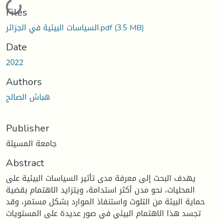
Loading...
Files
السياسات البيئية في الجزائر.pdf
(3.5 MB)
Date
2022
Authors
هباش الصالح
Publisher
جامعة المسيلة
Abstract
يهدف البحث إلى معرفة مدى تأثير السياسات البيئية على
المحليات، نحو مدن أكثر استدامة، ویتزاید الاھتمام بقضیة
حمایة البیئة من التلوث واستنفاذ الموارد بشكل مستمر، وقد
تجسد ھذا الاھتمام البیئي في صور عدیدة على المستویات