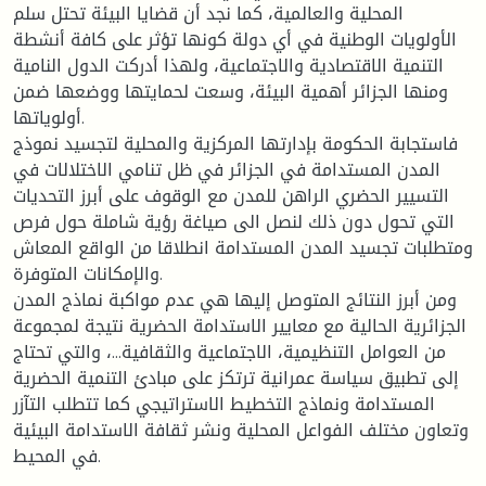
المحلیة والعالمية، كما نجد أن قضايا البيئة تحتل سلم
الأولويات الوطنية في أي دولة كونها تؤثر على كافة أنشطة
التنمية الاقتصادية والاجتماعية، ولهذا أدركت الدول النامية
ومنها الجزائر أهمية البيئة، وسعت لحمايتها ووضعها ضمن
أولوياتها.
فاستجابة الحكومة بإدارتها المركزية والمحلية لتجسيد نموذج
المدن المستدامة في الجزائر في ظل تنامي الاختلالات في
التسيير الحضري الراهن للمدن مع الوقوف على أبرز التحديات
التي تحول دون ذلك لنصل الى صياغة رؤية شاملة حول فرص
ومتطلبات تجسيد المدن المستدامة انطلاقا من الواقع المعاش
والإمكانات المتوفرة.
ومن أبرز النتائج المتوصل إليها هي عدم مواكبة نماذج المدن
الجزائرية الحالية مع معايير الاستدامة الحضرية نتيجة لمجموعة
من العوامل التنظيمية، الاجتماعية والثقافية...، والتي تحتاج
إلى تطبيق سياسة عمرانية ترتكز على مبادئ التنمية الحضرية
المستدامة ونماذج التخطيط الاستراتيجي كما تتطلب التآزر
وتعاون مختلف الفواعل المحلية ونشر ثقافة الاستدامة البيئية
في المحيط.