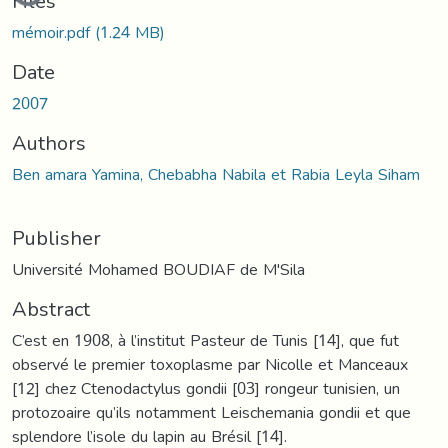
Files
mémoir.pdf
(1.24 MB)
Date
2007
Authors
Ben amara Yamina, Chebabha Nabila et Rabia Leyla Siham
Publisher
Université Mohamed BOUDIAF de M'Sila
Abstract
C’est en 1908, à l’institut Pasteur de Tunis [14], que fut
observé le premier toxoplasme par Nicolle et Manceaux
[12] chez Ctenodactylus gondii [03] rongeur tunisien, un
protozoaire qu’ils notamment Leischemania gondii et que
splendore l’isole du lapin au Brésil [14].