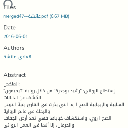
ading...
Files
(6.67 MB)
mergedعائشة--47.pdf
Date
2016-06-01
Authors
قعادي, عائشة
Abstract
الملخص:
إستطاع الروائي: "رشيد بوجدرة" من خلال رواية "تيميمون"
الكشف عن الدلالات
السلبية والإيجابية للصح ا رء، التي بذرت في القارئ رغبة التوغل
والرحلة في عالم الرواية
الصح ا روي، واستكشاف خباياها فهي تعد أرض الجفاف
والحرمان، إلا أنها في العمل الروائي