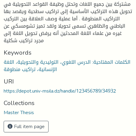
مشتركة بين جميع اللغات وتحتل وظيفة القواعد التحويلية في
تحويل هذه التراكيب الأساسية إلى تراكيب سطحية ويقصد بها
التراكيب المنطوقة . أما عملية وصف العلاقة بين التركيب
الباطني والظاهري تسمى تحويلا ولقد تميز تشومسكي عن
غيره من علماء اللغة المحدثين أنه يرفض تحويل اللغة إلى
مجرد تراكيب شكلية
Keywords
الكلمات المفتاحية: الدرس اللغوي، التوليدية والتحويلية، اللغة
الإنسانية، تراكيب منطوقة
URI
https://depot.univ-msila.dz/handle/123456789/34932
Collections
Master Thesis
Full item page