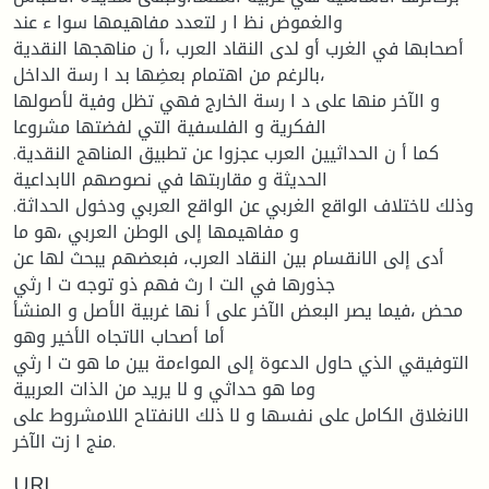
والغموض نظ ا ر لتعدد مفاهيمها سوا ء عند
أصحابها في الغرب أو لدى النقاد العرب ،أ ن مناهجها النقدية
بالرغم من اهتمام بعضِها بد ا رسة الداخل،
و الآخر منها على د ا رسة الخارج فهي تظل وفية لأصولها
الفكرية و الفلسفية التي لفضتها مشروعا
.كما أ ن الحداثيين العرب عجزوا عن تطبيق المناهج النقدية
الحديثة و مقاربتها في نصوصهم الابداعية
.وذلك لاختلاف الواقع الغربي عن الواقع العربي ودخول الحداثة
و مفاهيمها إلى الوطن العربي ،هو ما
أدى إلى الانقسام بين النقاد العرب، فبعضهم يبحث لها عن
جذورها في الت ا رث فهم ذو توجه ت ا رثي
محض ،فيما يصر البعض الآخر على أ نها غربية الأصل و المنشأ
أما أصحاب الاتجاه الأخير وهو
التوفيقي الذي حاول الدعوة إلى المواءمة بين ما هو ت ا رثي
وما هو حداثي و لا يريد من الذات العربية
الانغلاق الكامل على نفسها و لا ذلك الانفتاح اللامشروط على
منج ا زت الآخر.
URI