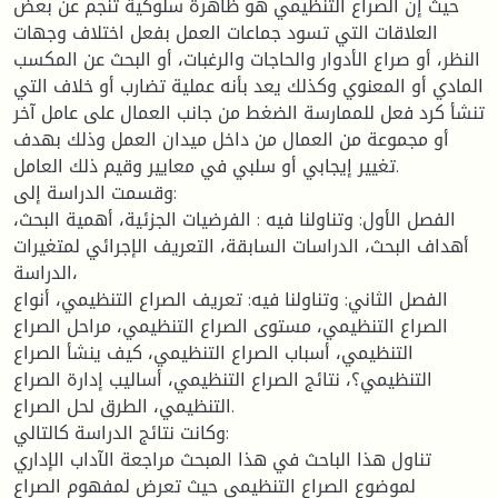
حيث إن الصراع التنظيمي هو ظاهرة سلوكية تنجم عن بعض
العلاقات التي تسود جماعات العمل بفعل اختلاف وجهات
النظر، أو صراع الأدوار والحاجات والرغبات، أو البحث عن المكسب
المادي أو المعنوي وكذلك يعد بأنه عملية تضارب أو خلاف التي
تنشأ كرد فعل للممارسة الضغط من جانب العمال على عامل آخر
أو مجموعة من العمال من داخل ميدان العمل وذلك بهدف
تغيير إيجابي أو سلبي في معايير وقيم ذلك العامل.
وقسمت الدراسة إلى:
الفصل الأول: وتناولنا فيه : الفرضيات الجزئية، أهمية البحث،
أهداف البحث، الدراسات السابقة، التعريف الإجرائي لمتغيرات
الدراسة،
الفصل الثاني: وتناولنا فيه: تعريف الصراع التنظيمي، أنواع
الصراع التنظيمي، مستوى الصراع التنظيمي، مراحل الصراع
التنظيمي، أسباب الصراع التنظيمي، كيف ينشأ الصراع
التنظيمي؟، نتائج الصراع التنظيمي، أساليب إدارة الصراع
التنظيمي، الطرق لحل الصراع.
وكانت نتائج الدراسة كالتالي:
تناول هذا الباحث في هذا المبحث مراجعة الآداب الإداري
لموضوع الصراع التنظيمي حيث تعرض لمفهوم الصراع