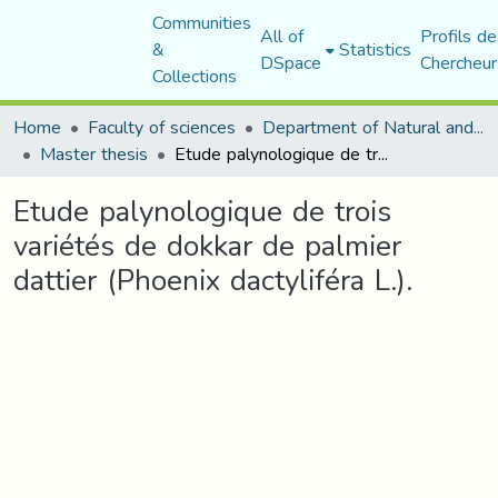
Communities
All of
Profils de
&
Statistics
DSpace
Chercheur
Collections
Home
Faculty of sciences
Department of Natural and Life Sciences
Master thesis
Etude palynologique de trois variétés de dokkar de palmier dattier (Phoenix dactyliféra L.).
Etude palynologique de trois
variétés de dokkar de palmier
dattier (Phoenix dactyliféra L.).