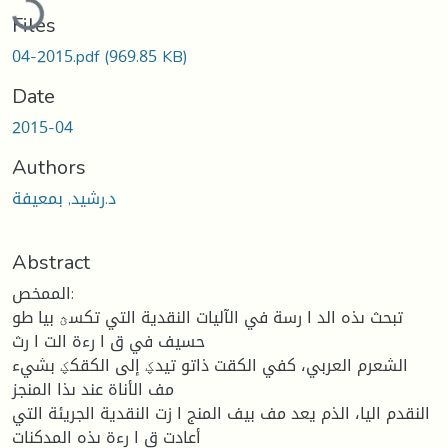
Files
04-2015.pdf
(969.85 KB)
Date
2015-04
Authors
د.رشيد, بمعيفة
Abstract
الممخص:
تبحث ىذه الد ا رسة في الآليات النقدية التي تكسؿ بيا طو
حسيف في ق ا رءة الت ا رث
الشعرم العربي، كفي الكقت ذاتو تيدؼ إلى الكقكؼ بشيء
مف الأناة عند ىذا المنجز
النقدم اليا، الذم يعد مف بيف المنج ا زت النقدية الجريئة التي
أعادت ق ا رءة ىذه المدكنات