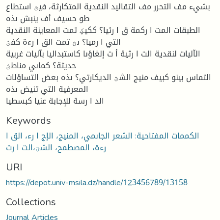
بشيء مف التحرر مف التقاليد النقدية المتكارثة، فيؿ استطاع
طو حسيف أف ينبش ىذه
الطبقات المت ا ركمة ق ا رئيا؟ ككيؼ تمت المعاينة النقدية
التي ا رميا؟ ىؿ تمت الق ا رءة كفؽ
الآليات لنقدية الت ا رثية أ ت إلغاؤىا كاستبداليا بآليات غربية
حديثة؟ كماىي مناطؽ
التماس بينو كبيف منيج الشؾ الديكارتي؟ ىذه بعض التساؤلات
المعرفية التي تنيض ىذه
الد ا رسة للإجابة عنيا كبسطيا
Keywords
الكممات المفتاحية: الشعر الجاىمي، المنيج، الإج ا رء، الق ا
رءة، المصطمح، الشؾ،الت ا رث
URI
https://depot.univ-msila.dz/handle/123456789/13158
Collections
Journal Articles