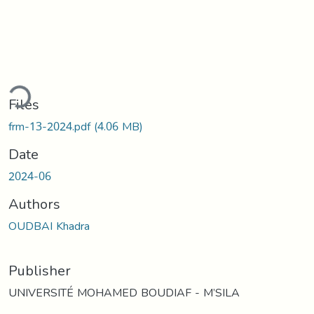
ding...
Files
frm-13-2024.pdf
(4.06 MB)
Date
2024-06
Authors
OUDBAI Khadra
Publisher
UNIVERSITÉ MOHAMED BOUDIAF - M’SILA