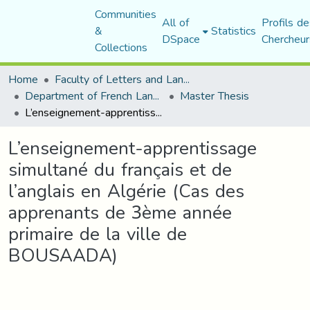
Communities
All of
Profils de
&
Statistics
DSpace
Chercheur
Collections
Home
Faculty of Letters and Languages
Department of French Language and Literature
Master Thesis
L’enseignement-apprentissage simultané du français et de l’anglais en Algérie (Cas des apprenants de 3ème année primaire de la ville de BOUSAADA)
L’enseignement-apprentissage
simultané du français et de
l’anglais en Algérie (Cas des
apprenants de 3ème année
primaire de la ville de
BOUSAADA)