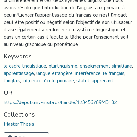
la différence entre ces deux systèmes linguistique nous
avons résolu que l’introduction de l’anglais aux primaire à
peu influencer l’apprentissage du français ce n’est l’impact
peut être positif ou négatif selon l’objectif de son utilisateur
il vise également à renforcer son système linguistique et
dans un certain cas il facilite la tâche pour l’enseignant soit
au niveau graphique ou phonétique
Keywords
le cadre linguistique
,
plurilinguisme
,
enseignement simultané
,
apprentissage
,
langue étrangère
,
interférence
,
le français
,
l’anglais
,
influence
,
école primaire
,
statut
,
apprenant.
URI
https://depot.univ-msila.dz/handle/123456789/43182
Collections
Master Thesis