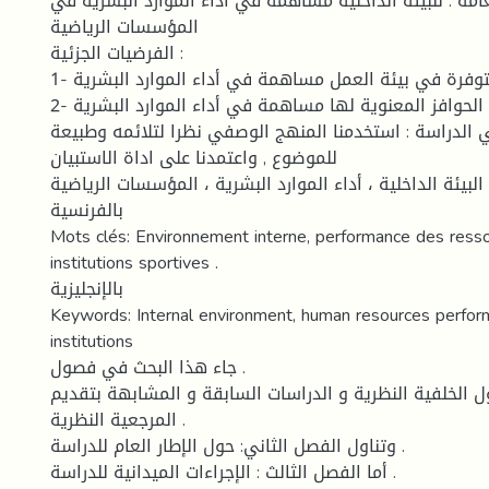
امة : للبيئة الداخلية مساهمة في أداء الموارد البشرية في
المؤسسات الرياضية
الفرضيات الجزئية :
1- الحوافز المادية المتوفرة في بيئة العمل مساهمة في أداء الموارد البشرية .
2- الحوافز المعنوية لها مساهمة في أداء الموارد البشرية .
 الدراسة : استخدمنا المنهج الوصفي نظرا لتلائمه وطبيعة
للموضوع , واعتمدنا على اداة الاستبيان
: البيئة الداخلية ، أداء الموارد البشرية ، المؤسسات الرياضية
بالفرنسية
Mots clés: Environnement interne, performance des ress
institutions sportives .
بالإنجليزية
Keywords: Internal environment, human resources perfor
institutions
جاء هذا البحث في فصول .
ل الخلفية النظرية و الدراسات السابقة و المشابهة بتقديم
المرجعية النظرية .
وتناول الفصل الثاني: حول الإطار العام للدراسة .
أما الفصل الثالث : الإجراءات الميدانية للدراسة .