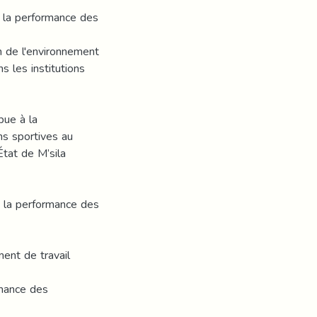
 à la performance des
on de l'environnement
 les institutions
bue à la
ns sportives au
État de M’sila
à la performance des
ment de travail
rmance des