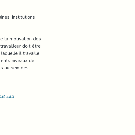
nes, institutions
e la motivation des
travailleur doit être
aquelle il travaille.
érents niveaux de
es au sein des
مساهمة 