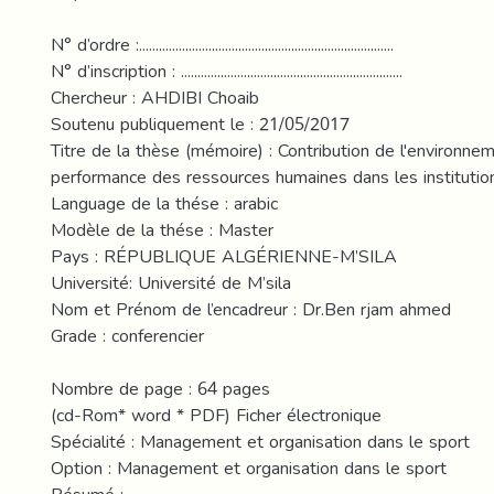
N° d’ordre :.............................................................................
N° d’inscription : ...................................................................
Chercheur : AHDIBI Choaib
Soutenu publiquement le : 21/05/2017
Titre de la thèse (mémoire) : Contribution de l'environnem
performance des ressources humaines dans les institutio
Language de la thése : arabic
Modèle de la thése : Master
Pays : RÉPUBLIQUE ALGÉRIENNE-M’SILA
Université: Université de M’sila
Nom et Prénom de l’encadreur : Dr.Ben rjam ahmed
Grade : conferencier
Nombre de page : 64 pages
(cd-Rom* word * PDF) Ficher électronique
Spécialité : Management et organisation dans le sport
Option : Management et organisation dans le sport