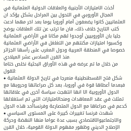
أخذت الامتيازات الأجنبية والعلاقات الدولية العثمانية في
المجال الأوروبي في التحول بين المراحل بشكل يؤكد ان
العثمانيين كانوا يضعفون أمام أوروبا يوما بعد اخر مهما ادعت
كتب التاريخ خلاف ذلك، فان ما ترتب عن تلك العلاقات يوضح
جليا بان الأوروبيين أوجدوا لهم مكانا في الأراضي العثمانية
وكسبوا امتيازات مكنتهم من التغلغل في الأراضي العثمانية
خصوصا في المنطقة العربية ودول المغرب على رأسها الجزائر
منذ القرن السادس عشر الميلادي.
من خلال ما تم عرضه في هذه الأوراق البحثية نخلص ختاما
للقول:
• شكل فتح القسطنطينية منعرجا في تاريخ الدولة العثمانية
فبعدما أعطاها قوة في أوروبا، بعد كل صراعاتها وحروبها مع
الدول الأوروبية الا انها انتهجت سياسة أخرى في علاقاتها
تمثلت في عقد المعاهدات ومنحالامتيازات التي تم استغلالها
كدعم في صراعاها مع الدول المتصارعة وفرنساأحد هذه الدول
• شهدت فرنسا تغييرات كبيرة على المستوى السياسي
والاجتماعيوالاقتصادي بسبب عدة عواما منها النهضة وحركة
الإصلاح الديني وظهور مفهوم الدولة القومية، خلال القرن