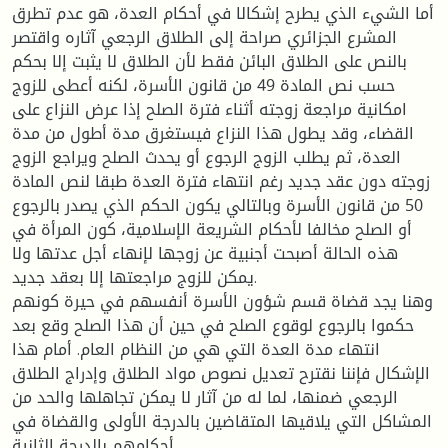
أما الشيء الذي يطرح إشكالا في أحكام العدة، هو عدم تطرق
المشرع الجزائري صراحة إلى الطلاق الرجعي آثاره واقتصر
بالنص على الطلاق البائن فقط لأن الطلاق لا يثبت إلا بحكم
حسب نص المادة 49 من قانون الأسرة، لكنه أعطى للزوج
امكانية مراجعة زوجته أثناء فترة الصلح إذا عرض النزاع على
القضاء، وقد يطول هذا النزاع فيستغرق مدة أطول من مدة
العدة، ثم يطلب الزوج الرجوع أو يحدث الصلح ويراجع الزوج
زوجته دون عقد جديد رغم انتهاء فترة العدة طبقا لنص المادة
50 من قانون الأسرة وبالتالي يكون الحكم الذي يصدر بالرجوع
أو الصلح مخالفا لأحكام الشريعة الإسلامية، كون المرأة في
هذه الحالة أصبحت أجنبية عن زوجها لإنهاء أجل عدتها ولا
يمكن للزوج مراجعتها إلا بعقد جديد.
وهنا يجد قضاة قسم شؤون الأسرة أنفسهم في حيرة كونهم
حكموا بالرجوع لوقوع الصلح في حين أن هذا الصلح وقع بعد
انتهاء مدة العدة التي هي من النظام العام. أمام هذا
الإشكال فإننا نقترح تعديل نصوص مواد الطلاق وإدراج الطلاق
الرجعي ضمنها، لما له من آثار لا يمكن تجاهلها والحد من
المشاكل التي يلاقيها المتقاضين بالدرجة الأولى والقضاة في
أحكامهم بالدرجة الثانية.