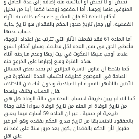
تحيض أو لا تحيض أو اليائسة منه إضافة إلى عدة الحامل و
المتوفى عنها زوجها، أما المفقود زوجها فكما رأينا من تحليل
أحكام المادة 60 فإن المشرع جاء بحكم خالف به الآراء
الفقهية، أين جعل تاريخ صدور الحكم بالفقدان هو تاريخ بداية
حساب عدتها.
أما المادة 61 فقد تضمنت الآثار التي تترتب عن اعتداد الزوجة،
فأعطى الحق في نفق العدة لكل مطلقة، وساير أحكام الشرع
عندما أوجب عليها المكوث في بيت زجها وعدم مبارحته أثناء
هذه الفترة ومنع إجبارها على الخروج منه.
كما يلاحظ أن قانون الاسرة الجزائري لم يحدد بعض المسائل
الهامة في الموضوع كطريقة احتساب المدة المذكورة في
الآيتين بالأشهر القمرية ام الميلادية وبدون شك فان الاختلاف
فان الحساب يختلف بينهما.
كما انه لم يبين طريقة احتساب المدة في حالة الوفاة هل هي
من تاريخ الوفاة ام العلم من تاريخ الوفاة سواءا كانت وفاة
طبيعية ام حتمية ، غير ان المادة 59 أشارت فيما يتعلق
بالمفقود لاحتسابها من تاريخ صدرو الحكم بفقده وهو أمر غير
مقبول لأن الحكم بالفقدان يكون بعد مرور سنة على فقدانه
على اقل.