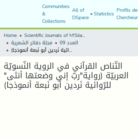
Communities
All of
Profils de
&
Statistics
DSpace
Chercheur
Collections
Home
Scientific Journals of M'Sila University
العدد 09
مجلة دفاتر الشعرية
التّناص القرآني في الروية النّسويّة العربيّة (رواية"ربّ إني وضعتها أنثى" للرّوائية نَردين أبو نَبعة أنموذجا)
التّناص القرآني في الروية النّسويّة
العربيّة (رواية"ربّ إني وضعتها أنثى"
للرّوائية نَردين أبو نَبعة أنموذجا)