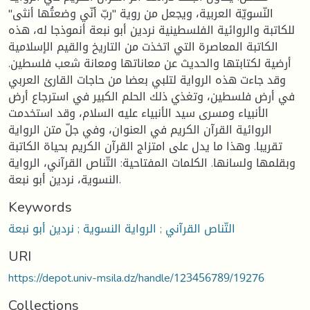
النّسويّة العربية، ويجعل من روية "ربّ أنّي وضعتُها أنثى"
للكاتبة والروائية الفلسطينية نردين أبو نبعة أنموذجا له، هذه
الكاتبة المعاصرة التي اتخذت من التاريخ والقيم الإسلامية
أرضية لكتابتها والحديث عن معاناتها ومعانة شعب فلسطين.
وقد جاءت هذه الرواية لتلبي بعضا من حاجات القارئ العربي
في أرض فلسطين، وتغذي ذلك الحلم الكبير في استرجاع أرض
الأنبياء ومسرى سيد الأنبياء عليه السلام، وقد استخدمت
الروائية القرآن الكريم في العنوان، وفي جلّ متن الرواية
تقريبا. وهذا ما يدل على امتزاج القرآن الكريم بحياة الكاتبة
وبقلمها ولسانها. الكلمات المفتاحية: التّناص القرآني، الرواية
النسوية، نردين أبو نبعة.
Keywords
التّناص القرآني ; الرواية النسوية ; نردين أبو نبعة
URI
https://depot.univ-msila.dz/handle/123456789/19276
Collections