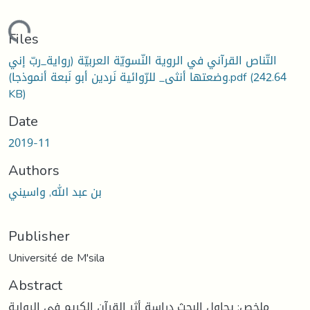
Loading...
Files
التّناص القرآني في الروية النّسويّة العربيّة (رواية_ربّ إني
(242.64
وضعتها أنثى_ للرّوائية نَردين أبو نَبعة أنموذجا).pdf
KB)
Date
2019-11
Authors
بن عبد الله, واسيني
Publisher
Université de M'sila
Abstract
ملخص: يحاول البحث دراسة أثر القرآن الكريم في الرواية