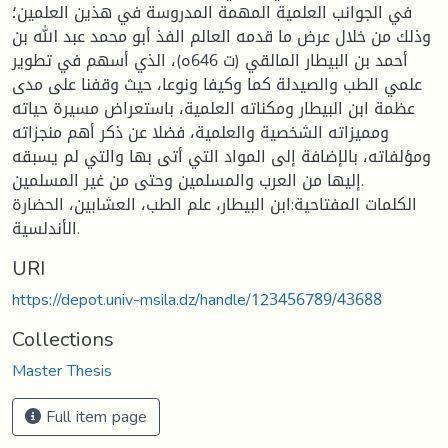
في الجوانب العلمية المهمة المدروسة في هذين العلمين؛
وذلك من خلال عرض ما قدمه العالم الفذ أبو محمد عبد الله بن
أحمد بن البيطار المالقي (ت 646ه)، الذي أسهم في تطوير
علمي الطب والصيدلة كما وكيفا ونوعا، حيث وقفنا على مدى
عظمة ابن البيطار ومكناته العلمية، باستعراض مسيرة حياته
ومميزاته الشخصية والعلمية، فضلا عن ذكر أهم منجزاته
ومؤلفاته، بالإضافة إلى المواد التي أتى بها والتي لم يسبقه
إليها من العرب والمسلمين وحتى من غير المسلمين.
الكلمات المفتاحية:ابن البيطار، علم الطب، العشابين، الحضارة
الأندلسية.
URI
https://depot.univ-msila.dz/handle/123456789/43688
Collections
Master Thesis
Full item page