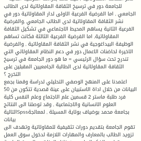
للجامعة دور في ترسيخ الثقافة المقاولاتية لدى الطالب
الجامعي , اما الفرضية الفرعية الاولى لدار المقاولاتية دور في
نشر الثقافة المقاولاتية لدى الطالب الجامعي ,والفرضية
الفرعية الثانية يساهم المحيط الاجتماعي في تشكيل الثقافة
المقاولاتية, اما الفرضية الفرعية الثالثة فكانت تساهم
الوظيفة البيداغوجية في نشر الثقافة المقاولاتية , والفرضية
الاخيرة لحاضنات الاعمال دور في دعم النظام المقاولاتي التي
تندرج تحت سؤال الرئيسي = ما هو دور الجامعة في ترسيخ
الثقافة المقاولاتية لدى الطالبة الجامعيين المقبلين على
التخرج ؟
اعتمدنا على المنهج الوصفي التحليلي لدراسة وقمنا بجمع
البيانات من خلال اداة الاستبيان على عينة قصدية تتكون من 50
فرد طلبة ماستر 2 قسمين علم الاجتماع وعلم النفس كلية
العلوم الانسانية والاجتماعية , وقد توصلنا الى النتائج
التاليةSpssبجامعة محمد بوضياف بولاية المسيلة , لمعالجة
بيانات
تقوم الجامعة بتقديم دورات تثقيفية للمقاولاتية وتهدف الى
تزويد الطالب بالمعارف والمهارات اللازمة لدخول سوق العمل