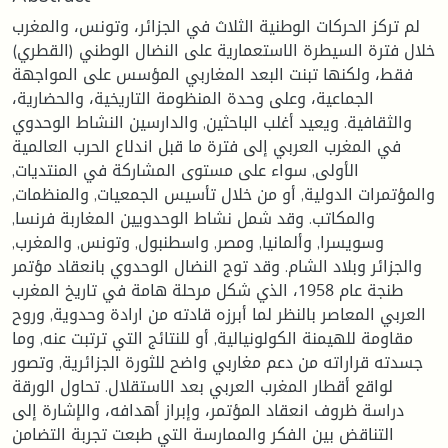
لم تركز الحركات الوطنية الثلاث في الجزائر، وتونس، والمغرب
خلال فترة السيطرة الاستعمارية على النضال الوطني (القطري)
فقط، ولكنها تبنت البعد المغاربي المؤسس على المواجهة
الجماعية، وعلى وحدة المنظومة التاريخية، والحضارية،
والثقافية. ويعيد أغلب الباحثين, والدارسين النشاط الوحدوي
في المغرب العربي إلى فترة ما قبل اندلاع الحرب العالمية
الأولى, سواء على مستوى المشاركة في المنتديات,
والمؤتمرات الدولية, أو من خلال تأسيس الجمعيات, والمنظمات,
والمكاتب. وقد شمل نشاط الوحدويين المغاربة فرنسا,
وسويسرا, وألمانيا, ومصر, واسطنبول, وتونس, والمغرب,
والجزائر وبلاد الشام. وقد توج النضال الوحدوي بانعقاد مؤتمر
طنجة عام 1958، الذي شكل مرحلة هامة في تاريخ المغرب
العربي المعاصر بالنظر لما أبرزه قادته من ارادة وحدوية, وروح
مقاومة للهيمنة الكولونيالية, أو للنتائج التي ترتبت عنه, وما
جسدته قراراته من دعم مغاربي واضح للثورة الجزائرية, وتصور
لواقع أقطار المغرب العربي بعد الاستقلال. تحاول الورقة
دراسة ظروف انعقاد المؤتمر، وإبراز أهدافه، والإشارة إلى
التناقض بين الفكر والممارسة التي طبعت تجربة التضامن