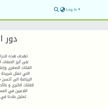
Log In
دور القانون 04-10في تج
تهدف هذه الدراس
على أبرز الصفات ا
الفئات الصغرى وإعت
التي تمثل شريحة و
الرياضة الى أحسن مم
للفئات الكبرى و بال
اللاعبين في الم
تمثيل بلادنا في المحافل و الملتقيات القارية أحسن تمثيل و ليس ذلك ببعيد .