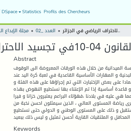
f DSpace
Statistics
Profils des Chercheurs
دور القانون 04-10في تجسيد الاحتراف الرياضي في الجزائر
العدد _02
مجلة الإبداع ا
سيد الاحتراف الرياضي في الجزائر
Abstract
ة الميدانية من خلال هذه الورقات المعروضة الى الوقوف
لبدنية و المهارات الأساسية القاعدية في لعبة كرة اليد عند
مادا على بعض الإختبارت التي تم إجراؤها على هذه الفئة و
 قاعدة أساسية إذا تم الإعتناء بها نستطيع النهوض بهذه
ا هي عليه في بلادنا ،فهؤلاء البراعم يعتبرون خزانا و فيرا
أحرى رياضة المستوى العالي ، الذين سيمثلون احسن نخبة من
ستقبل و ذلك على المستوى الوطني و الدولي حتى نستطيع
Keywords