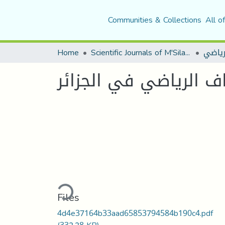
Communities & Collections
All o
لرياضي
Scientific Journals of M'Sila University
Home
Loading...
Files
4d4e37164b33aad65853794584b190c4.pdf