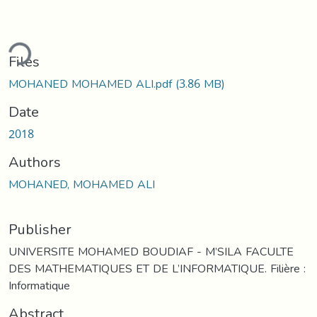
ding...
Files
MOHANED MOHAMED ALI.pdf
(3.86 MB)
Date
2018
Authors
MOHANED, MOHAMED ALI
Publisher
UNIVERSITE MOHAMED BOUDIAF - M’SILA FACULTE
DES MATHEMATIQUES ET DE L’INFORMATIQUE. Filière :
Informatique
Abstract