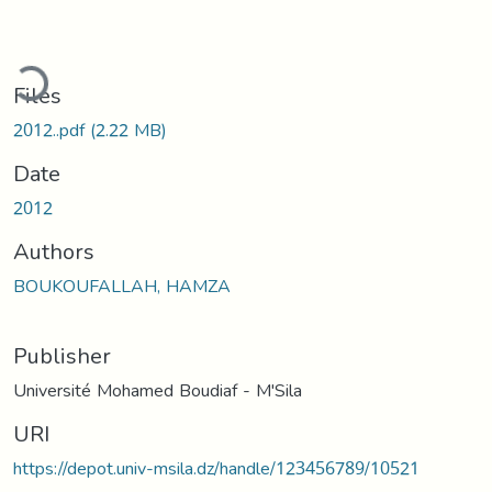
ding...
Files
2012..pdf
(2.22 MB)
Date
2012
Authors
BOUKOUFALLAH, HAMZA
Publisher
Université Mohamed Boudiaf - M'Sila
URI
https://depot.univ-msila.dz/handle/123456789/10521