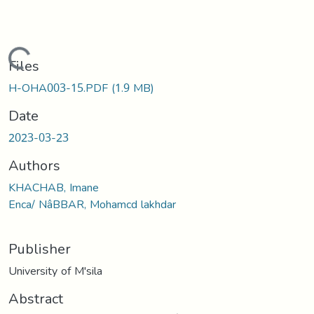
Loading...
Files
H-OHA003-15.PDF
(1.9 MB)
Date
2023-03-23
Authors
KHACHAB, Imane
Enca/ NâBBAR, Mohamcd lakhdar
Publisher
University of M'sila
Abstract