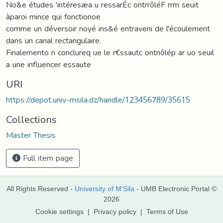
No&e études 'intéresæa u ressarÉc ontrrôléF rrm seuit
àparoi mince qui fonctionoe
comme un déversoir noyé ins&é entraveni de l'écoulement
dans un canal rectangulaire.
Finalemento n conclureq ue le r€ssautc ontnôlép ar uo seuil
a une influencer essaute
URI
https://depot.univ-msila.dz/handle/123456789/35615
Collections
Master Thesis
Full item page
All Rights Reserved -
University of M'Sila
- UMB Electronic Portal ©
2026
Cookie settings
|
Privacy policy
|
Terms of Use