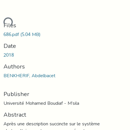
ding...
Files
686.pdf
(5.04 MB)
Date
2018
Authors
BENKHERIF, Abdelbacet
Publisher
Université Mohamed Boudiaf - M’sila
Abstract
Après une description succincte sur le système