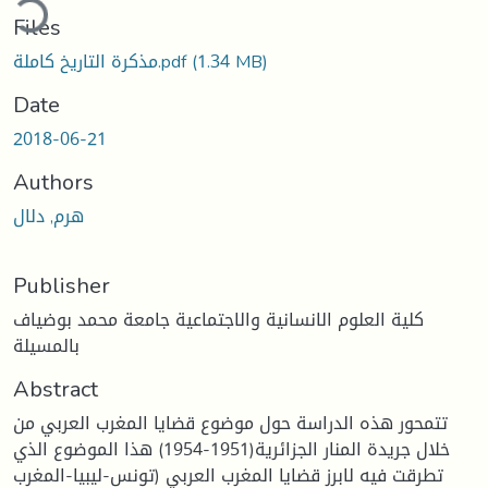
ding...
Files
(1.34 MB)
مذكرة التاريخ كاملة.pdf
Date
2018-06-21
Authors
هرم, دلال
Publisher
كلية العلوم الانسانية والاجتماعية جامعة محمد بوضياف
بالمسيلة
Abstract
تتمحور هذه الدراسة حول موضوع قضايا المغرب العربي من
خلال جريدة المنار الجزائرية(1951-1954) هذا الموضوع الذي
تطرقت فيه لابرز قضايا المغرب العربي (تونس-ليبيا-المغرب