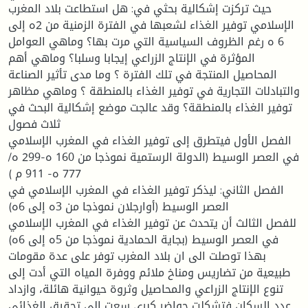
حيث تركزت إشكالية بحثي في: هل استطاعت بلاد المغرب
الإسلامي توفير الغذاء لشعبها في الفترة الزمنية من 2ه إلى
6 ه رغم الظروف السياسية التي مرت بها؟ وماهي العوامل
المؤثرة في الإنتاج الزراعي إيجابا وسلبا؟ وماهي أهم
المحاصيل المنتجة في تلك الفترة ؟ وما مدى تأثير الصناعة
والتبادلات التجارية في توفير الغذاء بالمنطقة ؟ وماهي مظاهر
توفير الغذاء بالمنطقة؟ وقد عالجت موضع إشكالية البحث في
ثلاث فصول
الفصل الأول فيتطرق إلى توفير الغذاء في المغرب الإسلامي
في العصر الوسيط (الدولة الرستمية نموذجا من 160 ه-299 ه/
777 ه- 911 م )
الفصل الثاني: ليذكر توفير الغذاء في المغرب الإسلامي في
العصر الوسيط (أوارجلان نموذجا من 3ه إلى 6ه)
للفصل الثالث أن يتحدث عن توفير الغذاء في المغرب الإسلامي
في العصر الوسيط (بجاية الحمادية نموذجا من 5ه إلى 6ه)
بهذا توصلت الى ان بلاد المغرب توفر على عدة مقومات
طبيعية من تضاريس ومناخ ملائم ووفرة المياه التي أدت إلى
تنوع الإنتاج الزراعي والمحاصيل وثروة حيوانية هائلة، وازداد
عدد السكان فتشكلت حواضر کبری سعت إلى تحقيق الغذائي