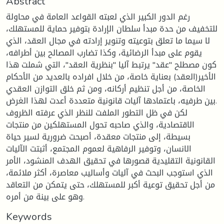
Abstract
رغم الدور الكبير الذي لعبته القواعد العامة في محاولة
للتخفيف من حدة مبدأ سلطان الإرادة بتوفير حماية للمستهلك،
لا سيما ما تعلق بتوعيته وتنوير إرادته في مجال العقد، الذي
يقوم على مبدأ الرضائية، وكذا تضارب المصالح بين أطرافه،
كون مصطلح "عقد" يرتبط آليا "بنظرية العقد"، التي شملت هذا
الأخير(العقد) بعناية خاصة، من خلال افراده بالعديد من الأحكام
الخاصة، من أجل تنظيم أركانه، ومن ثم خلق التوازن العقدي
بين طرفيه، باعتمادها آليات قانونية متعددة أعدت لهذا الغرض.
لكن في ظل التطور الملفت للنظر الذي عرفته الظروف
الاقتصادية، والذي صاحبه تحول المستهلكين من منتجات
بسيطة، إلى منتجات معقدة، أصبحت ضرورية لسير حياة
الانسان، وتوفير الرفاهية لعموم المجتمع، أثبتت الآليات
القانونية التقليدية قصورها في تحقيق الهدف المنشود، الأمر
الذي استوجب البحث في آليات وأساليب معاصرة، أكثر ملائمة،
من أجل تحقيق توعية أكبر للمستهلك، حتى يتمكن من التعاقد
وهو على بينة من أمره.
Keywords