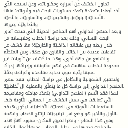
تحاول الكشف عن أسراره ومكنوناته، وعن نسيجه الذّي
أخذ أبعادا متعدّدة بتعدّد مستويات البحث فيه وأدواته؛ منها:
اللّسانيّة(البنويّة)، والسّيميائيّة، والأسلوبيّة، والنّصيّة،
والتّداوليّة وغيرها.
ويعد المنهج التداولي أهم المناهج الحديثة التّي فتحت آفاق
البحث اللساني، وذلك بعد دراسة الخطاب وملابساته من
خلال ربطه بين علاقاته الدّاخليّة والخارجيّة؛ ممّا كشف عن
تفاعلات عديدة بين الكاتب والقارئ من جهة، وبين المتكلّم
والسّامع من جهة أخرى، وهذا ما كشف عن تأويلات غير
محدودة للخطاب ساهمت في فهم مكنوناته وإدراكها إدراكا
عميقا يتّجه صوب تحديد مقاصده وأغراضه بدقّة.
ولتحقيق الشمولية والتكامل في دراسة الخطاب، فقد سعى
المنهج التداولي إلى دراسة كل ما يتعلّق بالعملية ال تّخاطبيّة،
لهذا فقد اتّسم (المنهج التداولي) بتعدّد مباحثه ومفاهيمه
التّي تعالقت في سبيل الكشف عن المعاني الثّاوية خلف
الاستعمالات اللّغويّة في العمليّة التّخاطبيّة، ليكون هدفه
الأول والأخير هو وضع اس تراتيجيّات لإنتاج الخطاب وفهمه،
وفي هذا المقام - ونظرا لضيق المكان- سنورد أهمّ هذه
المباحث ودورها في تحليل الخطاب، ومنها:أفعال الكلام-