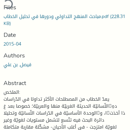
Files
(228.31
مباحث المنهج التداولي ودورها في تحليل الخطاب.pdf
KB)
Date
2015-04
Authors
فيصل, بن علي
Abstract
الملخص:
يعدّ الخطاب من المصطلحات الأكثر تداولا في الدّراسات
اللّسانيّة الحديثة الغربيّة منها والعربيّة؛ خصوصا بعد عَدهِ
الوحدة الأساسيّة في الدّراسات اللّسانيّة وتحليلاا، وذا أخذت
دائرة البحث فيه تتّسع لتشمل مستويات لغويّة وغير
لغويّة امتزجت - في أغلب الأحيان- مشكّلة مقاربة متكاملة