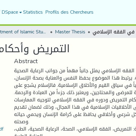
f DSpace
Statistics
Profils des Chercheurs
Department of Islamic Studies
Master Thesis
التمريض وأحكام
Abstract
لفقه الإسلامي يمثل جانباً مهماً من جوانب الرعاية الصحية
ة. يرتبط هذا الموضوع بحفظ النفس والعناية بصحة الإنسان،
ً في سياق القيم والأخلاق الإسلامية. فالإسلام يشجع على
 للمرضى والمحتاجين، ويعتبر ذلك جزءاً من العبادة والرحمة.
حكام التمريض ودوره في الفقه الإسلامي لتوجيه الممارسات
ى الأخلاقيات الإسلامية في هذا المجال، وذلك لضمان تقديم
كل شرعي وأخلاقي يحافظ على كرامة الإنسان ويحمي حياته
وصحته.
مذكرة التمريض و
: التمريض، الفقه الإسلامي، الصحة، الرعاية الصحية، الطب،