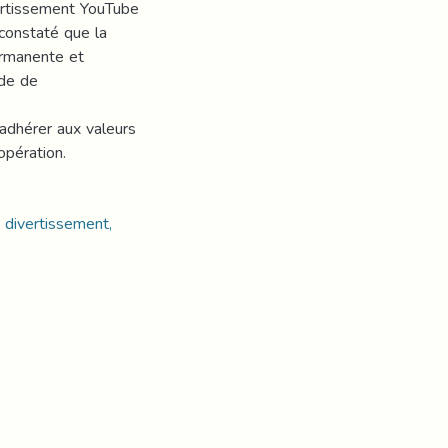
ivertissement YouTube
 constaté que la
ermanente et
ode de
adhérer aux valeurs
opération.