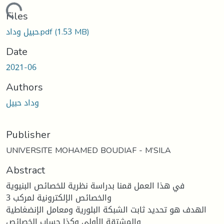
Loading...
Files
(1.53 MB)
حبيل وداد.pdf
Date
2021-06
Authors
وداد حبیل
Publisher
UNIVERSITE MOHAMED BOUDIAF - M’SILA
Abstract
في ھذا العمل قمنا بدراسة نظریة للخصائص البنیویة
والخصائص الإلكترونیة لمركب 3
الھدف ھو تحدید ثابت الشبكة البلوریة ومعامل الإنضغاطیة
والمشتقة الأولى وكذا حساب الخصائص