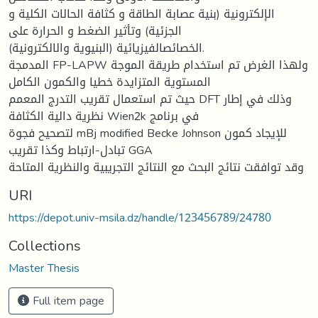
الإلكترونیة (بنیة عصابة الطاقة و كثافة الحالات الكلیة و
الجزئیة) وتأثیر الضغط و الحرارة على
الخصائصالفیزیائیة (البنیویة والالكترونیة).
المدمجة FP-LAPW ولھذا الغرض تم استخدام طریقة الموجة
المستویة المتزایدة خطیا والكمون الكامل
حیث تم استعمال تقریب التدرج المعمم DFT وذلك في إطار
نظریة دالیة الكثافة Wien2k في برنامج
لتصحیح فجوة mBj modified Becke Johnson للإیجاد كمون
تبادل-ارتباط وكذا تقریب GGA
وقد توافقت نتائج البحث مع النتائج التجریبیة والنظریة المتاحة
URI
https://depot.univ-msila.dz/handle/123456789/24780
Collections
Master Thesis
Full item page