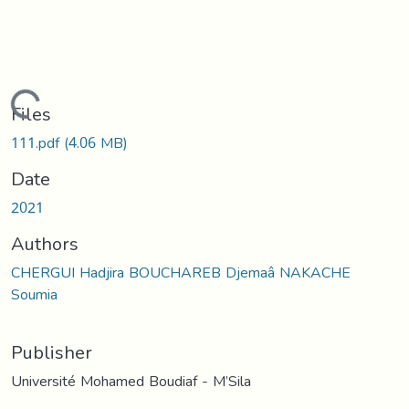
Loading...
Files
111.pdf
(4.06 MB)
Date
2021
Authors
CHERGUI Hadjira BOUCHAREB Djemaâ NAKACHE
Soumia
Publisher
Université Mohamed Boudiaf - M’Sila