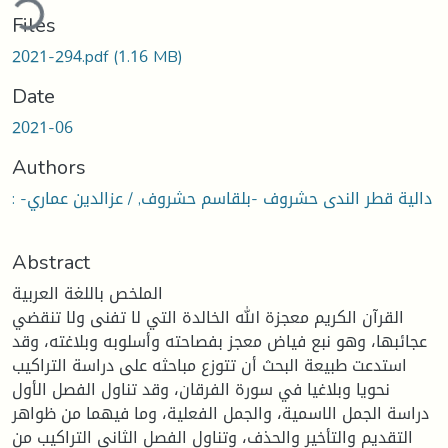
ding...
Files
2021-294.pdf
(1.16 MB)
Date
2021-06
Authors
: -دالية قطر الندى حشروف -بلقاسم حشروف, / عزالدين عماري
Abstract
الملخص باللغة العربية
القرآن الكريم معجزة الله الخالدة التي لا تفنى ولا تنقضي
عجائبها، وهو نبع فياض معجز بفصاحته وأسلوبه وبلاغته، وقد
استدعت طبيعة البحث أن تتوزع مباحثه على دراسة التراكيب
نحويا وبلاغيا في سورة الفرقان، وقد تناول الفصل الأول
دراسة الجمل الاسمية، والجمل الفعلية، وما فيهما من ظواهر
التقديم والتأخير والحذف، وتناول الفصل الثاني التراكيب من