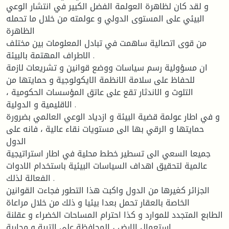
و لقد كان لظاهرة العولمة الفضل الكبير في انتشار الوعي
البيئي على المستوى الدولي و عولمته من خلال ما تحمله
الظاهرة
من قوى اتصالية ساهمت في تبادل المعلومات بين مختلف
الاطراف المهتمة بالبيئة .
ان مسؤولية رسم سياسات ووضع قوانين و تشريعات لازمة
للحفاظ على سلامة الانظمة الايكولوجية و حمايتها من
التلوث و الاندثار تقع على عاتق المؤسسات الحكومية ،
الاقليمية و الدولية .
و في اطار عولمة قضية البيئة و ازدياد الوعي العالمي بضرورة
حمايتها و الرقي بها الى مستويات نقاء عالية ، فانه على
الدول
جميعا السعي الى تسطير خطط محلية في اطار استراتيجية
عالمية لتحقيق اهداف السياسات البيئية باستخدام الادوات
الفعالة لذلك .
الجزائر كغيرها من الدول واكبت هذا التطور فجاءت القوانين
الخاصة بالعقار تحمل بعدا بيئيا و ذلك من خلال مراعاة
الطابع المتجدد للموارد و كذا احترام المساحات الخضراء و عقلنة
استعمال الارض ، المحافظة على التربة و محاربة