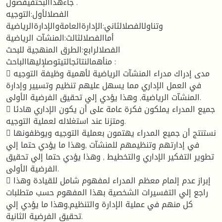
جاءهذاالبحثفيفصول .
الفصلالأول:التوجيه
وتناولالفصلالثاني:الإدارةالعامةوالإدارةالرياضية
أماالفصلالثالث:المنشآت الرياضية
الفصلالرابع:الطرق المنهجية للبحث
منأهمالنتائجالتيتوصلإليهاالباحث :
 مدى إدراك مدراء المنشآت الرياضية لأهمية وظيفة التوجيه
في العمل الإداري مما يسهل عليهم تنظيم وتسيير وإدارة
المنشآت الرياضية, وهذا يؤدي إلي تحقيق الفرضية الأولى.
 جميع المدراء يملكون فكرة عامة على أن يكون الإداري هادئا
ومتزنا عند استغلاله لعملية التوجيه.
 نستنتج أن جميع المدراء يهتمون بعملية التوجيه ويوظفونها
في إدارتهم وتنظيمهم للمنشآت ,وهذا ما يؤدي حتما إلي
تطوير التفكير الإداري والتخطيط , وهذا يؤدي حتما إلي تحقيق
الفرضية الأولى.
 إبراز عدم إلمام معظم المدراء لمفهوم شامل للقيادة وهذا
راجع إلي التفسيرات الشخصية بهذا المفهوم حسب متطلبات
كل منهم في عملية الإدارة والتنظيم,وهذا ما يؤدي إلي
تحقيق الفرضية الثانية.