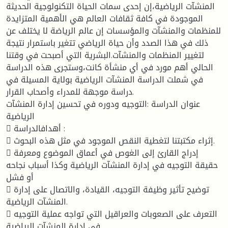
المنشآت الرياضية،إن إحدى سمات الحياة التكنولوجية الحديثة
الموجودة في كافة ثقافات العالم هي الأهمية المتزايدة
للمنظمات والمنشآت والمؤسسات إن عالم الرياضة لا يختلف عن
ذلك في هذا الصدد وأن حياة الرياضي تتغير باستمرار نتيجة
لتغيير المنظمات والمنشآت.البشرية التي أصبحت في وقتنا
الحالي أهم مورد في أي منشأة كانت،وستجرى هذه الدراسة
في شملت الدراسة المنشآت الرياضية بولاية المسيلة في
دراسة موجهة للمدراء وأصحاب القرار.
عنوان الدراسة :التوجيه ودوره في تحسين إدارة المنشآت
الرياضية
 أهدافالدراسة :
 إثراء مكتبتنا لتغطية النقص الموجود في مثل هذه البحوث.
 إدراج القارئ إلى الغوص في أعماق الموضوع ومعرفة
حقيقة التوجيه في إدارة المنشآت الرياضية وكذا أسباب نجاحه
أو فشل
 توضيح تأثير وظيفة التوجيه، القيادة، والاتصال على إدارة
المنشآت الرياضية.
 التعرف على الصعوبات والعراقيل التي تواجه عملية التوجيه
في إدارة المنشآت الرياضية.