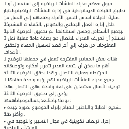
 ميول معظم مدراء المنشآت الرياضية إلي استعمال أو
تطبيق القيادة الديمقراطية في إدارة المنشآت الرياضية,واعتبار
عملية القيادة أساس لتحفيز الأفراد ودفعهم إلي العمل من
خلال إثارة العمل الجماعي والنهوض بالكفاءات المشتركة
بجميع الأشخاص وحسن استغلالها ,تم تحقيق الفرضية الثانية.
 نستنتج أن تعريف المدراء للاتصال هو بصفة عامة عملية نقل
المعلومات من طرف إلي أخر قصد تسهيل المهام وتحقيق
الأهداف.
 هناك بعض المعايير المقترحة تعمل في مجملها لتوضيح
أهم ما يمكن أن يتبعه المدير لتمرير أفكاره وتوجيهاته
المرتبطة بعملية الاتصال .وهذا يحقق الفرضية الثالثة.
 جميع مدراء المنشآت الرياضية لهم رؤية واحدة مفادها
توجيه الأعمال معتمدين على لغة واحدة وهي الاتصال.وهذا
يؤدي إلي تحقيق الفرضية الثالثة.
توصلالباحثللعديدمنالتوصياتأهمها :
• تشجيع الطلبة والباحثين للقيام بإثراء الموضوع بصورة جيدة
وأكثر دقة .
• إجراء تربصات تكوينية في مجال التسيير والتوجيه في
المنشآت الرياضية .