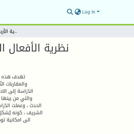
Log In
نظرية الأفعال الكلامية في الأحاديث النبوية الأربعون النووية (نموذجا)
نظرية الأفعال ال
تهدف هذه ال
والمقاربات ال
الدّراسة إلى الا
والتي من بينها ن
الحدث ، وعملت الدّر
الشريف ، كونه يُشكل 
الى امكانية تو