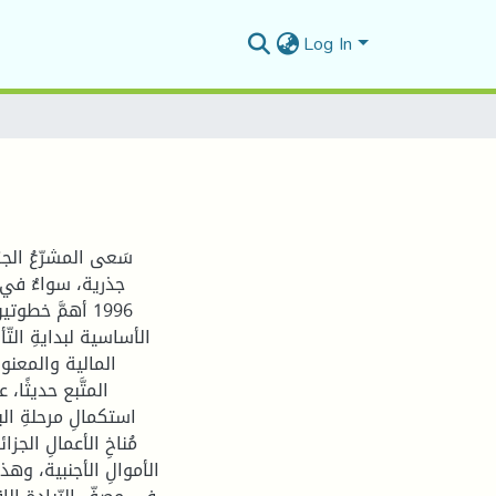
Log In
1996 أهمَّ خطو
الأساسية لبدايةِ الت
المالية والمعنوية
المتَّبع حديثًا،
استكمالِ مرحلةِ ال
مُناخِ الأعمالِ الج
الأموالِ الأجنبية، وهذا 