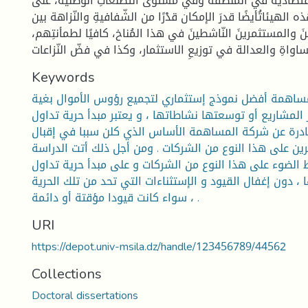
قتصادية في المنطقة وفي مستوى التّطلُّعاتِ الوطنية، على
 الهيئاتُأيضًا قدرَ الإمكان قدْرًا من الشّفافيةِ والنّزاهة بين
نَ والمستثمرينَ النّاشطينَ في هذا المُناخ، كافيًا لطمأنتِهم،
Keywords
مساهمة أفضل نموذج إستثماري لتجميع رؤوس الأموال بغية
المشاريع أو توسعتها نشاطاتها ، و يعتبر مبدأ حرية تداول
درة عن شركة المساهمة الأساس الذي كلن سببا في إقبال
ين على هذا النوع من الشركات . ومن أجل ذلك أتت الدراسة
ط الضوء على هذا النوع من الشركات و على مبدأ حرية تداول
 دون إغفال القيود و الإستثناءات التي تحد من تلك الحرية
، سواء كانت قيودا مؤقتة أو دائمة .
URI
https://depot.univ-msila.dz/handle/123456789/44562
Collections
Doctoral dissertations