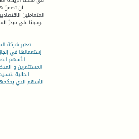
في مصفّ الرّيادة الا
أن تضمنَ هذه
المتعاملينَ الاقتصاديي
ومبنيًا على مبدأِ المساواةِ والعدالة في توزيعِ الاستثمار، وكذا في فضّ النّزاعات.
تعتبر شركة ال
إستعمالها في إنجاز 
الأسهم الصا
المستثمرين و المدخر
الحالية لتسلي
الأسهم الذي يحكمها ،