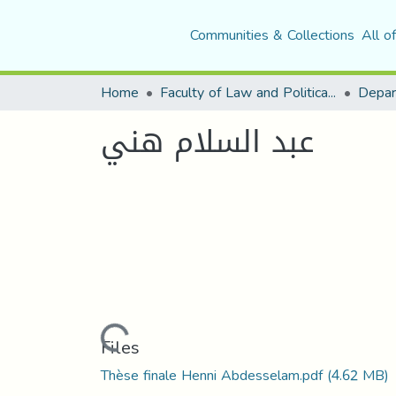
Communities & Collections
All o
Home
Faculty of Law and Political Science
Depar
عبد السلام هني
Loading...
Files
Thèse finale Henni Abdesselam.pdf
(4.62 MB)