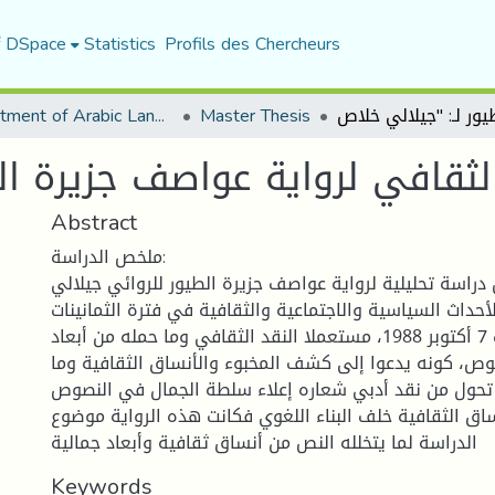
f DSpace
Statistics
Profils des Chercheurs
Department of Arabic Language and Literature
Master Thesis
Abstract
ملخص الدراسة:
دراسة تحليلية لرواية عواصف جزيرة الطيور للروائي جيلالي
حداث السياسية والاجتماعية والثقافية في فترة الثمانينات
وبالخصوص أحداث 7 أكتوبر 1988، مستعملا النقد الثقافي وما حمله من أبعاد
صوص، كونه يدعوا إلى كشف المخبوء والأنساق الثقافية وما
 تحول من نقد أدبي شعاره إعلاء سلطة الجمال في النصوص
ساق الثقافية خلف البناء اللغوي فكانت هذه الرواية موضوع
الدراسة لما يتخلله النص من أنساق ثقافية وأبعاد جمالية
Keywords