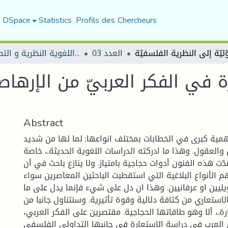
f DSpace
Statistics
Profils des Chercheurs
العدد 03
مجلة المقرى للدراسات اللغوية النظرية و التطبيقية
 في الفكر العربيّ من الإرهاصات
Abstract
أهمية كبرى في الخطابات بمختلف انواعها; لما لها من شديد
والعقول. وهذا ما ادركته الدراسات اللغوية الحديثةـ، خاصة
عُدّت هذه الفنون أدوات حجاجية بامتياز. ولا ينازع باحث في أن
م الأنواع البلاغية التي استقطبت الباحثين المعاصرين سواء
أويليين او عرفانيين. وهذا ان دل على شيء فإنما يدل على ما
لاستعاري من كثافة دلالية وقوة تأثيرية. وسنتناول جانبا من
ةـ، ألا وهو طاقاتها الحجاجية. مقتصرين على الفكر العربي،
لعرب في دراسة الاستعارة في جانبها التداولي الفلسفي