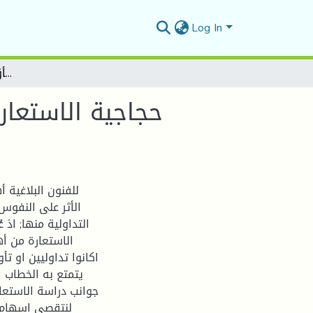
Log In
حجاجية الاستعارة في الفكر العربيّ من الإرهاصات الأوّليّة إلى النظرية الفلسفيّة
حجاجية الاستعارة
للفنون البلاغية 
الأثر على النفوس 
التداولية منها; اذ 
الاستعارة من أه
اكانوا تداوليين او ت
يتمتع به الخطاب ا
جوانب دراسة الاستعار
لنتقصى اسهام ا