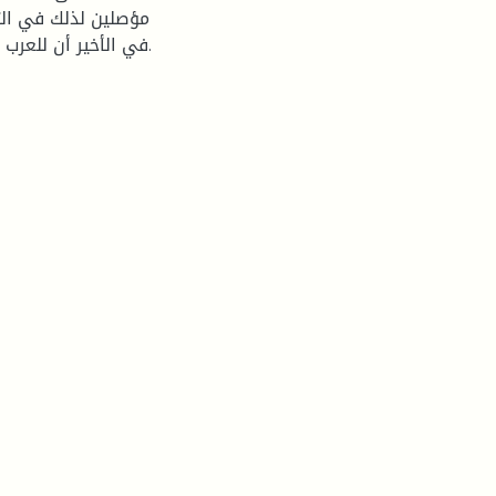
مؤصلين لذلك في الت
في الأخير أن للعرب نظرية خاصة في حجاحية الاستعارة لها اصولها وامتداداتها.