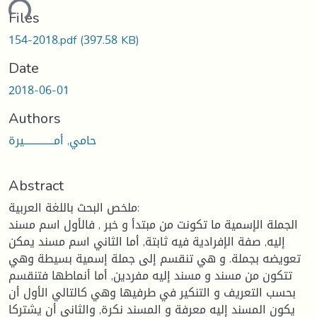
ding...
Files
154-2018.pdf
(397.58 KB)
Date
2018-06-01
Authors
حامي, أمــــــــــــــيرة
Abstract
ملخص البحث باللغة العربية:
الجملة الإسمية ما تكونت من مبتدأ و خبر , فالأول اسم مسند
إليه, صفة الإفرادية فيه ثابتة, أما الثاني اسم مسند يمكن
تعويضه بجملة. و هي تنقسم إلى جملة إسمية بسيطة وهي
تتكون من مسند و مسند إليه مفردين, أما أنماطها فتنقسم
بحسب التعريف و التنكير في طرفيها وهي كالتالي الأول أن
يكون المسند إليه معرفة و المسند نكرة, والثاني أن يشتركا