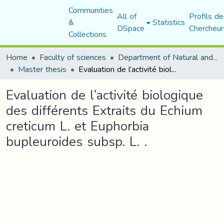
Communities
All of
Profils de
&
Statistics
DSpace
Chercheur
Collections
Home
Faculty of sciences
Department of Natural and Life Sciences
Master thesis
Evaluation de l’activité biologique des différents Extraits du Echium creticum L. et Euphorbia bupleuroides subsp. L. .
Evaluation de l’activité biologique
des différents Extraits du Echium
creticum L. et Euphorbia
bupleuroides subsp. L. .