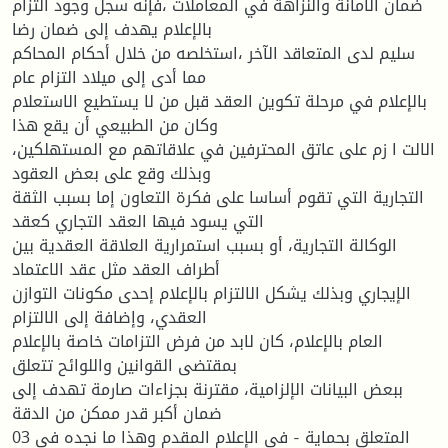
ضمان الأمانة والنزاهة في المعاملات ،فإنه سجل وجود التزام
بالإعلام یهدف إلى ضمان رضا
سلیم لدى المتعاقد الآخر ،استخلصه من خلال أحكام المحاكم
مما أدى إلى میلاد التزام عام
بالإعلام في مرحلة تكوین العقد قبل من لا یستطیع الاستعلام
وكان من الطبیعي أن یقع هذا
الالت ا زم على عاتق المحترفین في علاقاتهم مع المستهلكین،
وبذلك وقع على بعض العقود
التجاریة التي تقوم أساسا على فكرة التعاون إما بسبب الثقة
التي یسود فیها العقد التجاري كعقد
الوكالة التجاریة، أو بسبب استمراریة العلاقة العقدیة بین
أطراف العقد مثل عقد الاعتماد
الإیجاري وبذلك یشكل الالتزام بالإعلام إحدى مكونات التوازن
العقدي، وإضافة إلى الالتزام
العام بالإعلام، كان لابد من فرض التزامات خاصة بالإعلام
بمقتضى القوانین واللوائح تتعلق
ببعض البیانات الإلزامیة، مقترنة بجزاءات صارمة تهدف إلى
ضمان أكبر قدر ممكن من الدقة
03 المتعلق بحمایة - في الإعلام المقدم وهذا ما نجده في