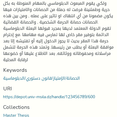
ولكي يقوم المبعوث الدبلوماسي بالمهام المنوطة به بكل
حرية وطمئنينة فرضت له جملة من الحصانات والامتيازات فيها
يكون مضمونا من أي انتهاك او تاثير على عمله , ومن بين هذه
الحصانات حصانة الحرمة الشخصية , والحصانة القضائية.
تقوم الدولة المعتمد لديها بمجرد قبولها البعثة الدبلوماسية
الدائمة بتوفير مقر خاص لها تمارس فيه مهامها .مع إحترام
حرمة هذا المقر بحيث لا يجوز الدخول إليه أو تفتيشه إلا بعد
موافقة البعثة أو بطلب من رئيسها, وتمتد هذه الحرمة لتشمل
مراسلاته ومحفوظاته ووثائقه, بعد الاطلاع عليها أو خضوعها
لرقابة المحلية
Keywords
الحصانة/الإمتياز/قانون دستوري/الدبلوماسية
URI
https://depot.univ-msila.dz/handle/123456789/600
Collections
Master Thesis