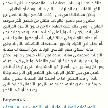
حالة طلاقها واسناد الحضانة لها . والمقصود هنا أن الشخص
الذي انتقلت إليه الولاية ــــــــ الأم حالة الوفاة أو الطلاق ــــــــ
يمكن مساءلتها في حال ارتكاب الخاضع للرقابة لفعل غير
مشروع يضر بالغير، فالولاية تنتقل من شخص لآخر بموجب
القانون ، وفي ذلك نصت المادة 87 من قانون الأسرة الجزائري
على أنه" يكون الأب وليا على أولاده القصر وبعد وفاته تحل
الأم محله قانونا، وفي حالة غياب الأب أو حصول مانع له تحل
الأم محله في القيام بالأمور المستعجلة المتعلقة بالأولاد وفي
حالة الطلاق يمنح القاضي الولاية لمن أسندت له حضانة
الأولاد" وبمقتضى هاته المادة فإن الآباء ملزمون قانونا بحكم
ولايتهم برقابة ورعاية أبنائهم طالما كانوا على قيد الحياة،
ومن ثمّ يسألون عن الأفعال غير المشروعة التي يأتيها أبنائهم
القصر، في حين تنتقل الولاية على القاصر إلى الأم بعد وفاة
الأب، أو بعد الطلاق اذا ما أسندت لها الحضانة فتكون بذلك
ملزمة برعايته ورقابته، وعليه فتسأل عن الأفعال الضارة التي
يحدثها أبنائها القصر.
Keywords
المسؤولية المدنية ، ولاية الأم ، الأفعال غير المشروعة ،