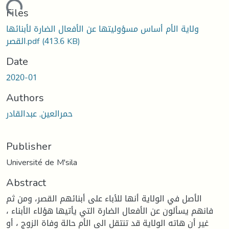
oading...
Files
ولاية الأم أساس مسؤوليتها عن الأفعال الضارة لأبنائها
(413.6 KB)
القصر.pdf
Date
2020-01
Authors
حمرالعين, عبدالقادر
Publisher
Université de M'sila
Abstract
الأصل في الولاية أنها للأباء على أبنائهم القصر، ومن ثم
فانهم يسألون عن الأفعال الضارة التي يأتيها هؤلاء الأبناء ،
غير أن هاته الولاية قد تنتقل الى الأم حالة وفاة الزوج ، أو