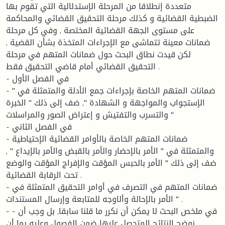
متعددة إنطلاقا من المرحلة الإستدلالية التي تقوم بها
الضبطية القضائية و كذلك مرحلة التحقيق القضائي والمحاكمة
على مستوى الجهة القضائية المختصة , وفي كل مرحلة
ضمانات معينة تتماشى مع الإجراءات المتخذة بشأن القضية ,
لكن قيدت نطاق البحث حول ضمانات المتهم في مرحلة
التحقيق القضائي أمام قاضي التحقيق فقط .
- في الفصل الأول
- ضمانات المتهم الخاصة بإجراءات جمع الأدلة والمتمثلة في "
الإستجواب والمواجهة و الشهادة ", ضف إلى ذلك " الخبرة
والتسرب والتفتيش و إعتراض الصور والمراسلات "
- في الفصل الثاني
- ضمانات المتهم الخاصة بالأوامر القضائية الإحتياطية
والمتمثلة في " الأمر بالإحضار والأمر بالقبض والأمر بالإيداع " ,
ضف إلى ذلك " الأمر بالحبس المؤقت والإفراج المؤقت والوضع
تحت الرقابة القضائية .
- ضمانات المتهم في التصرف في أوامر التحقيق المتمثلة في
" الأمر بالإحالة وألاوجه للمتابعة وإرسال المستندات .
- - في ملخص البحث لا يمكن أن نكرر ما قلنا سابقا, بل وجب أن
نوضح النتائج المتحصل عليها ضمن الفصول وعليه بما أن