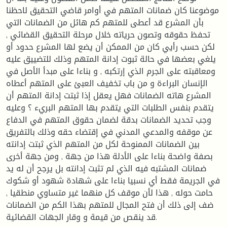
موضوعنا كان ضمانات المتهم في أوامر قاضي التحقيق لاحظنا
بأن المشرع قد أعطى للمتهم كم هائل من الضمانات التي
تحفظ حقوقه وتصون حرياته خلال مرحلة التحقيق القضائي ,
لكن حسب رأيي كان من الممكن أن يضع لها المشرع حدود أو
يلغي بعضها في حالة ثبوت إدانة المتهم وذلك للتضييق عليه
ومعاقبته على الجرم الذي إرتكبه , و بناءا على مبدأ الأصل في
الإنسان البراءة و من باب تخفيف العبئ على المتهم أعطاه
المشرع هاته الضمانات فهل يعقل إذا ثبتت إدانة المتهم أن
يتقدم بنفس الطلبات التي يتقدم بها المتهم البريء ؟ وعليه
وجب تحديد الضمانات بدقة لضمان حقوق المتهم في الدفاع
عن موقفه والمدعي المدني في إقتضاء حقه وذلك بالتفريق
بين الضمانات الممنوحة لكل من المتهم الذي ثبتت إدانته
بصفة واضحة بناءا على الأدلة هذا من جهة , ومن جهة أخرى
ضمانات المشتبه فيه الذي لم تثبت إدانته بل يرجح أن له يد
في الجريمة فقط أي نسبيا بناءا على شهادة شهود أو شكوك
حامت حوله , هذا لأن موقف كل منهما غير متساوي منطقيا ,
ضف إلى ذلك أن فتح المجال للمتهم بهذا الكم من الضمانات
قد ينقص من قيمة و وقار الجهات القضائية.