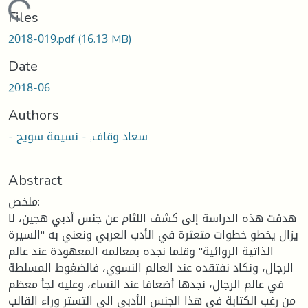
Loading...
Files
2018-019.pdf
(16.13 MB)
Date
2018-06
Authors
- سعاد وقاف, - نسيمة سويح
Abstract
ملخص:
هدفت هذه الدراسة إلى كشف اللثام عن جنس أدبي هجين، لا
يزال يخطو خطوات متعثرة في الأدب العربي ونعني به "السيرة
الذاتية الروائية" وقلما نجده بمعالمه المعهودة عند عالم
الرجال، ونكاد نفتقده عند العالم النسوي، فالضغوط المسلطة
في عالم الرجال، نجدها أضعافا عند النساء، وعليه لجأ معظم
من رغب الكتابة في هذا الجنس الأدبي الى التستر وراء القالب